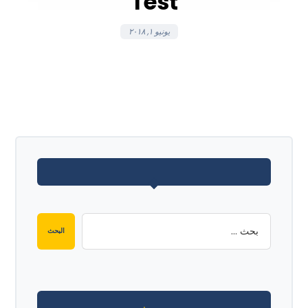
Test
يونيو ١, ٢٠١٨
البحث