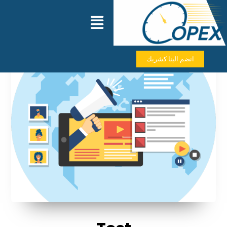
انضم الينا كشريك