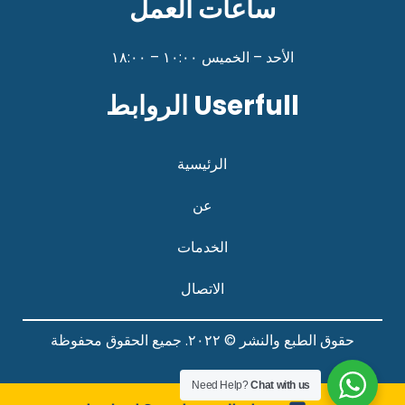
ساعات العمل
الأحد – الخميس ١٠:٠٠ – ١٨:٠٠
Userfull الروابط
الرئيسية
عن
الخدمات
الاتصال
حقوق الطبع والنشر © ٢٠٢٢. جميع الحقوق محفوظة
Need Help?
Chat with us